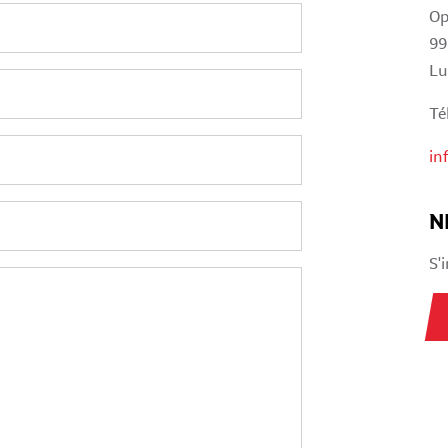
Op
99
Lu
Té
in
N
S'