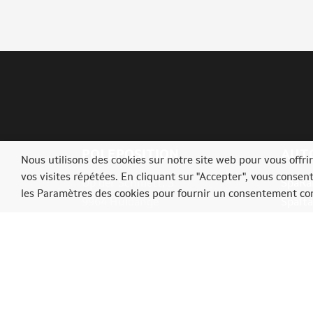
POLEPOSITION
AUT
Nous utilisons des cookies sur notre site web pour vous offr
vos visites répétées. En cliquant sur "Accepter", vous consen
Op der Schmett, 3
SpaRal
les Paramètres des cookies pour fournir un consentement con
9964 Huldange
SpaIta
Luxembourg
SpaAs
Ardenn
Tél.: +352 (0) 23 62 31 98
info@motorshow.lu