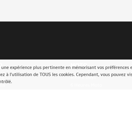
O
MOTO
ir une expérience plus pertinente en mémorisant vos préférences 
tez à l'utilisation de TOUS les cookies. Cependant, vous pouvez vis
ly
Bikers' Days
trôlé.
lia
6 Heures Moto
ia
Classic Trial
e Rally Festival
Bikers'Festival