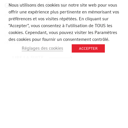
GRAND MILLÉSIME !
Nous utilisons des cookies sur notre site web pour vous
offrir une expérience plus pertinente en mémorisant vos
POSTÉ DANS
NON CLASSIFIÉ(E)
préférences et vos visites répétées. En cliquant sur
"Accepter", vous consentez à l'utilisation de TOUS les
Ce dimanche, sur le coup de 19 heures, les portes de
cookies. Cependant, vous pouvez visiter les Paramètres
LuxExpo The Box se sont refermées, mettant
des cookies pour fournir un consentement contrôlé.
officiellement un […]
Réglages des cookies
ACCEPTER
LIRE LA SUITE